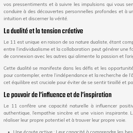
vos pressentiments et à suivre les impulsions qui vous sem
conduire à des découvertes personnelles profondes et à un
intuition et discerner la vérité.
La dualité et la tension créative
Le 11 est unique en raison de sa nature dualiste, étant co
entre l’individualisme et la collaboration peut générer une fo
de connexion avec les autres qui alimente la passion et l’ori
Cette dualité se manifeste dans les défis et les opportunités
pour contempler, entre l’indépendance et la recherche de l’
cet équilibre est cruciale pour éviter de se sentir tiraillé et
Le pouvoir de l’influence et de l’inspiration
Le 11 confère une capacité naturelle à influencer posit
authentique, l’empathie sincère et une vision inspirante. 
réaliser leur propre potentiel et à trouver leur propre voie.
Une écoute active : Leur capacité à comprendre les beso