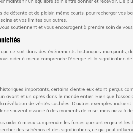
maintenir un équilibre sain entre donner et recevoir. De plus,
de détente et de plaisir, même courts, pour recharger vos bat
oins et vos limites aux autres.
 vous soutiennent et vous encouragent à prendre soin de vous
onicités
que ce soit dans des événements historiques marquants, des
aider à mieux comprendre l’énergie et la signification de 
toriques importants, certains d’entre eux étant perçus comm
n avant et un après dans le monde entier. Bien que l’associ
à la révélation de vérités cachées. D’autres exemples incluen
donc souvent associé à des moments de crise, mais aussi à d
 aider à mieux comprendre les forces qui sont en jeu et les le
rcher des schémas et des significations, ce qui peut influenc