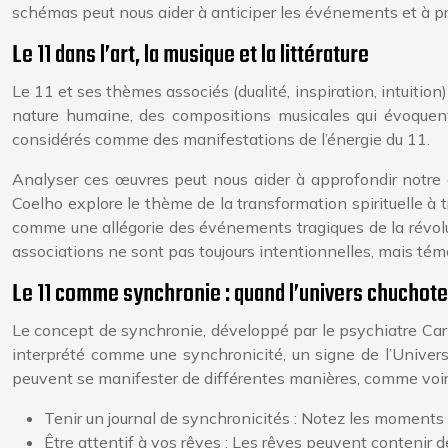
schémas peut nous aider à anticiper les événements et à pr
Le 11 dans l’art, la musique et la littérature
Le 11 et ses thèmes associés (dualité, inspiration, intuition)
nature humaine, des compositions musicales qui évoquent
considérés comme des manifestations de l’énergie du 11.
Analyser ces œuvres peut nous aider à approfondir notre 
Coelho explore le thème de la transformation spirituelle à
comme une allégorie des événements tragiques de la révolu
associations ne sont pas toujours intentionnelles, mais tém
Le 11 comme synchronie : quand l’univers chuchote
Le concept de synchronie, développé par le psychiatre Carl J
interprété comme une synchronicité, un signe de l’Univer
peuvent se manifester de différentes manières, comme voir 
Tenir un journal de synchronicités : Notez les moments
Être attentif à vos rêves : Les rêves peuvent contenir