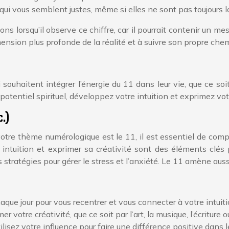
 qui vous semblent justes, même si elles ne sont pas toujours l
ons lorsqu’il observe ce chiffre, car il pourrait contenir un
ension plus profonde de la réalité et à suivre son propre che
 souhaitent intégrer l’énergie du 11 dans leur vie, que ce s
 potentiel spirituel, développez votre intuition et exprimez vo
c.)
 votre thème numérologique est le 11, il est essentiel de co
n intuition et exprimer sa créativité sont des éléments clé
tratégies pour gérer le stress et l’anxiété. Le 11 amène auss
ue jour pour vous recentrer et vous connecter à votre intuiti
votre créativité, que ce soit par l’art, la musique, l’écriture 
lisez votre influence pour faire une différence positive dans 