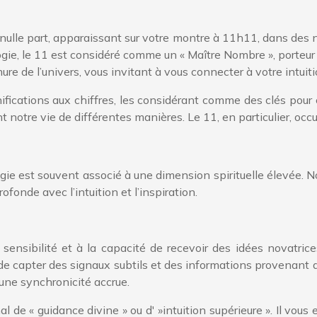
 nulle part, apparaissant sur votre montre à 11h11, dans de
gie, le 11 est considéré comme un « Maître Nombre », porteur 
e de l’univers, vous invitant à vous connecter à votre intuiti
ifications aux chiffres, les considérant comme des clés pour 
t notre vie de différentes manières. Le 11, en particulier, occ
gie est souvent associé à une dimension spirituelle élevée
fonde avec l’intuition et l’inspiration.
a sensibilité et à la capacité de recevoir des idées novatri
de capter des signaux subtils et des informations provenant d
 une synchronicité accrue.
de « guidance divine » ou d' »intuition supérieure ». Il vous e