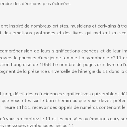
endre des décisions plus éclairées.
 ont inspiré de nombreux artistes, musiciens et écrivains à trav
 des émotions profondes et des livres qui mettent en scèn
compréhension de leurs significations cachées et de leur 
 travers le parcours d’une jeune femme. La symphonie nº 11 
tion hongroise de 1956. Le nombre de pages d’un livre ou l’a
oignent de la présence universelle de l’énergie du 11 dans la 
ung, décrit des coïncidences significatives qui semblent défier
s que vous êtes sur le bon chemin ou que vous devez prêter 
l’heure 11h11, recevoir des appels de numéros contenant le 
 où vous rencontrez le 11 et les pensées ou émotions qui y so
 des messages symboliques liés au 11.