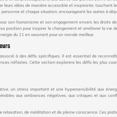
 leurs idées de manière accessible et inspirante, touchant le
e personne et chaque situation, encourageant les autres à dépa
our son humanisme et son engagement envers les droits de l’h
sa position pour inspirer le changement et améliorer la vie de
énergie du 11 en oeuvrant pour un monde meilleur.
deurs
t associé à des défis spécifiques. Il est essentiel de reconn
nces néfastes. Cette section explorera les défis les plus cour
cative, un stress important et une hypersensibilité aux énerg
érables aux ambiances négatives, aux critiques et aux confl
 de relaxation, de méditation et de pleine conscience. Ces pra