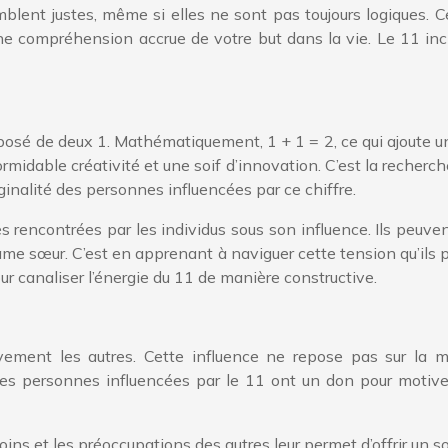
blent justes, même si elles ne sont pas toujours logiques. 
e compréhension accrue de votre but dans la vie. Le 11 incit
mposé de deux 1. Mathématiquement, 1 + 1 = 2, ce qui ajoute u
rmidable créativité et une soif d’innovation. C’est la recherch
ginalité des personnes influencées par ce chiffre.
 rencontrées par les individus sous son influence. Ils peuvent
âme sœur. C’est en apprenant à naviguer cette tension qu’ils
 pour canaliser l’énergie du 11 de manière constructive.
ivement les autres. Cette influence ne repose pas sur la 
Les personnes influencées par le 11 ont un don pour motiver
ins et les préoccupations des autres leur permet d’offrir un 