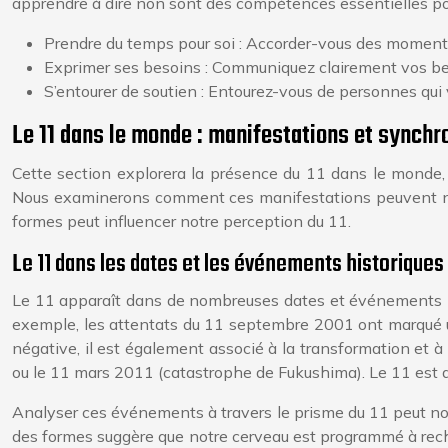
apprendre à dire non sont des compétences essentielles pour 
Prendre du temps pour soi : Accorder-vous des moments 
Exprimer ses besoins : Communiquez clairement vos bes
S’entourer de soutien : Entourez-vous de personnes qui
Le 11 dans le monde : manifestations et synchr
Cette section explorera la présence du 11 dans le monde, 
Nous examinerons comment ces manifestations peuvent nous 
formes peut influencer notre perception du 11.
Le 11 dans les dates et les événements historiques
Le 11 apparaît dans de nombreuses dates et événements his
exemple, les attentats du 11 septembre 2001 ont marqué u
négative, il est également associé à la transformation et 
ou le 11 mars 2011 (catastrophe de Fukushima). Le 11 est 
Analyser ces événements à travers le prisme du 11 peut nous
des formes suggère que notre cerveau est programmé à reche